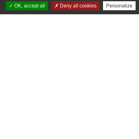
OK, accept all
Deny all cookies
Personalize
ADRESSE :
BOULEVARD STUDIO
BP 26
03410 DOMERAT
TÉLÉPHONE :
04 70 29 12 59
MENTIONS LÉGALES
CGV
COOKIES