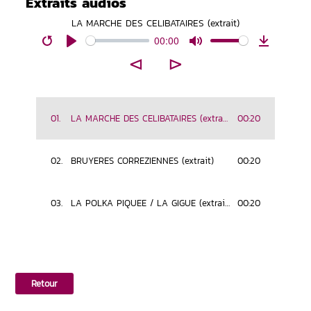
Extraits audios
LA MARCHE DES CELIBATAIRES (extrait)
00:00
Restart
Play
Mute
Download
⊲
⊳
01.
LA MARCHE DES CELIBATAIRES (extrait)
00:20
02.
BRUYERES CORREZIENNES (extrait)
00:20
03.
LA POLKA PIQUEE / LA GIGUE (extrait)
00:20
Retour