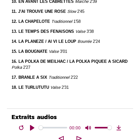
10.
EN AVANT LES CABRETTES
Marche
2'39
11.
J'AI TROUVE UNE ROSE
Slow
2'45
12.
LA CHAPELOTE
Traditionnel
1'58
13.
LE TEMPS DES FENAISONS
Valse
3'38
14.
LA PLANEZE
/ AI VI LE LOUP
Bourrée
2'24
15.
LA BOUGNATE
Valse
3'01
16.
LA POLKA
DE
MEILHAC / LA POLKA PIQUEE A SICARD
Polka
2'27
17.
BRANLE A SIX
Traditionnel
2'22
18.
LE TURLUTUTU
Valse
2'31
Extraits audios
00:00
Restart
Play
Mute
Download
⊲
⊳