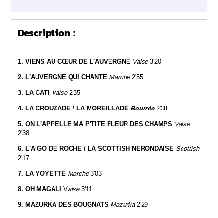
Description :
1.
VIENS AU CŒUR DE L'AUVERGNE
Valse
3'20
2.
L'AUVERGNE QUI CHANTE
Marche
2'55
3.
LA CATI
Valse
2'35
4.
LA CROUZADE
/ LA MOREILLADE
Bourrée
2'38
5.
ON L'APPELLE MA P'TITE FLEUR DES CHAMPS
Valse
2'38
6.
L'AÏGO DE ROCHE / LA SCOTTISH NERONDAISE
Scottish
2'17
7.
LA YOYETTE
Marche
3'03
8.
OH MAGALI
V
alse
3'11
9.
MAZURKA DES BOUGNATS
Mazurka
2'29