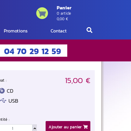
Panier
0 article
0,00 €
Promotions
Contact
04 70 29 12 59
15,00 €
at :
CD
USB
tité :
Ajouter au panier