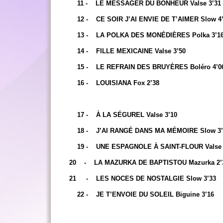
11 - LE MESSAGER DU BONHEUR Valse 3’31
12 - CE SOIR J’AI ENVIE DE T’AIMER Slow 4
13 - LA POLKA DES MONÉDIÈRES Polka 3’1
14 - FILLE MEXICAINE Valse 3’50
15 - LE REFRAIN DES BRUYÈRES Boléro 4’0
16 - LOUISIANA Fox 2’38
17 - À LA SÉGUREL Valse 3’10
18 - J’AI RANGÉ DANS MA MÉMOIRE Slow 3’
19 - UNE ESPAGNOLE À SAINT-FLOUR Valse 
20 - LA MAZURKA DE BAPTISTOU Mazurka 2’
21 - LES NOCES DE NOSTALGIE Slow 3’33
22 - JE T’ENVOIE DU SOLEIL Biguine 3’16