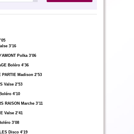
he 3’05
se 3’16
AMONT Polka 3’06
E Boléro 4’36
ARTIE Madison 2’53
Valse 2’53
léro 4’10
RAISON Marche 3’11
Valse 2’41
léro 3’08
ES Disco 4’19