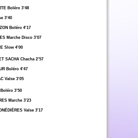
E Boléro 3’48
 3’40
N Boléro 4’17
Marche Disco 3’07
 Slow 4’00
T SACHA Chacha 2’57
 Boléro 4’47
Valse 3’05
oléro 3’50
S Marche 3’23
ÉDIÈRES Valse 3’17