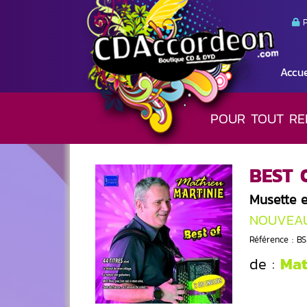
P
Accue
POUR TOUT RE
BEST 
Musette 
NOUVEA
Référence : B
Mat
de :