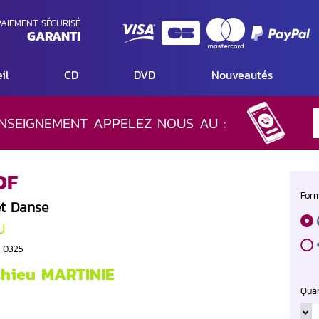
AIEMENT SÉCURISÉ
GARANTI
il
CD
DVD
Nouveautés
NSEIGNEMENT APPELEZ NOUS AU :
OF
Form
et Danse
U
S 0325
hieu MARTINIE
Quan