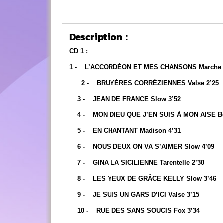
Description :
CD 1 :
1 - L’ACCORDÉON ET MES CHANSONS Marche 
2 - BRUYÈRES CORRÉZIENNES Valse 2’25
3 - JEAN DE FRANCE Slow 3’52
4 - MON DIEU QUE J’EN SUIS À MON AISE Bol
5 - EN CHANTANT Madison 4’31
6 - NOUS DEUX ON VA S’AIMER Slow 4’09
7 - GINA LA SICILIENNE Tarentelle 2’30
8 - LES YEUX DE GRÂCE KELLY Slow 3’46
9 - JE SUIS UN GARS D’ICI Valse 3’15
10 - RUE DES SANS SOUCIS Fox 3’34