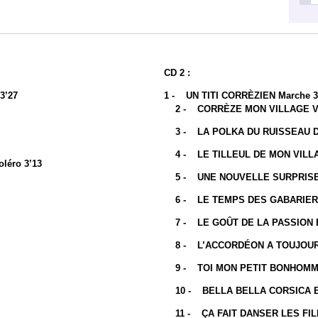
CD 2 :
3’27
1 - UN TITI CORRÈZIEN Marc
2 - CORRÈZE MON VILLAGE Val
3 - LA POLKA DU RUISSEAU D’
4 - LE TILLEUL DE MON VILLAG
éro 3’13
5 - UNE NOUVELLE SURPRISE P
6 - LE TEMPS DES GABARIERS 
7 - LE GOÛT DE LA PASSION Bo
8 - L’ACCORDÉON A TOUJOURS 
9 - TOI MON PETIT BONHOMME 
10 - BELLA BELLA CORSICA Bo
11 - ÇA FAIT DANSER LES FILL