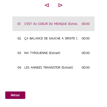
Restart
Play
Mute
Download
⊲
⊳
01.
C'EST AU COEUR DU MEXIQUE (Extrait)
00:30
02.
ÇA BALANCE DE GAUCHE A DROITE (Extrait)
00:30
03.
MA TYROLIENNE (Extrait)
00:30
04.
LES ANNEES TRANSISTOR (Extrait)
00:30
Retour