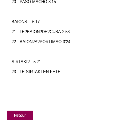
20 - PASO MACHO 3’15
BAIONS : 6’17
21 - LE?BAION?DE?CUBA 2’53
22 - BAION?A?PORTIMAO 3’24
SIRTAKI?: 5’21
23 - LE SIRTAKI EN FETE
Retour