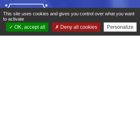
This site uses cookies and gives you control over what you want
to activate
OK, accept all
Deny all cookies
Personalize
ADRESSE :
BOULEVARD STUDIO
BP 26
03410 DOMERAT
TÉLÉPHONE :
04 70 29 12 59
MENTIONS LÉGALES
CGV