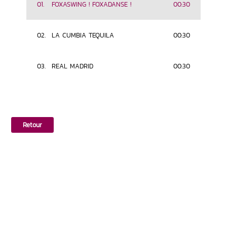
01.
FOXASWING ! FOXADANSE !
00:30
02.
LA CUMBIA TEQUILA
00:30
03.
REAL MADRID
00:30
Retour