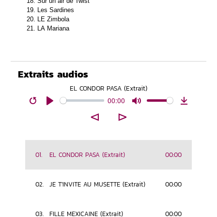
Sur un air de Twist
Les Sardines
LE Zimbola
LA Mariana
Extraits audios
EL CONDOR PASA (Extrait)
00:00
Restart
Play
Mute
Download
⊲
⊳
01.
EL CONDOR PASA (Extrait)
00:00
02.
JE T'INVITE AU MUSETTE (Extrait)
00:00
03.
FILLE MEXICAINE (Extrait)
00:00