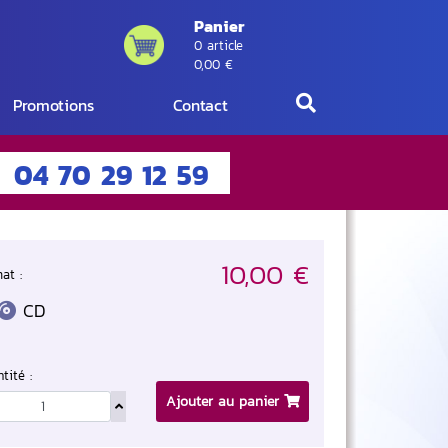
Panier
0 article
0,00 €
Promotions
Contact
04 70 29 12 59
10,00 €
at :
CD
tité :
Ajouter au panier