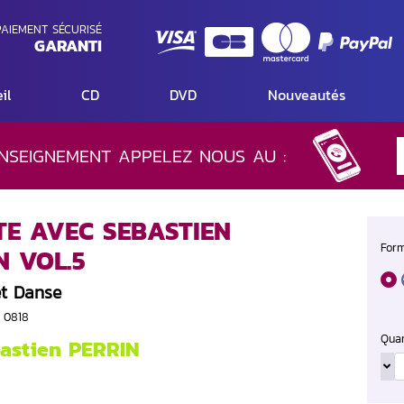
AIEMENT SÉCURISÉ
GARANTI
il
CD
DVD
Nouveautés
NSEIGNEMENT APPELEZ NOUS AU :
TE AVEC SEBASTIEN
Form
N VOL.5
et Danse
S 0818
Quan
astien PERRIN