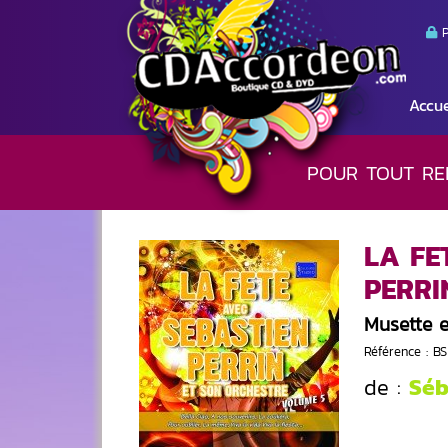
P
Accue
POUR TOUT RE
LA FE
PERRI
Musette 
Référence : B
Séb
de :