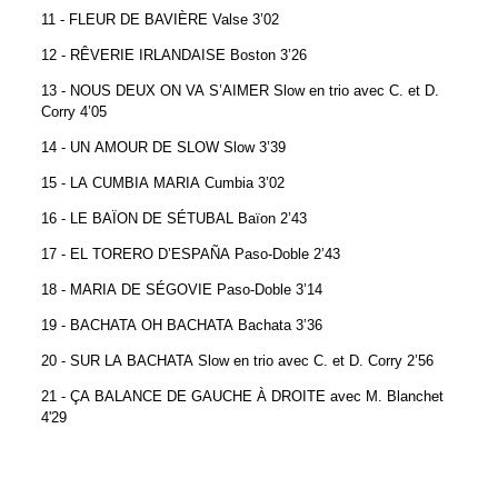
11 - FLEUR DE BAVIÈRE Valse 3’02
12 - RÊVERIE IRLANDAISE Boston 3’26
13 - NOUS DEUX ON VA S’AIMER Slow en trio avec C. et D.
Corry 4’05
14 - UN AMOUR DE SLOW Slow 3’39
15 - LA CUMBIA MARIA Cumbia 3’02
16 - LE BAÏON DE SÉTUBAL Baïon 2’43
17 - EL TORERO D’ESPAÑA Paso-Doble 2’43
18 - MARIA DE SÉGOVIE Paso-Doble 3’14
19 - BACHATA OH BACHATA Bachata 3’36
20 - SUR LA BACHATA Slow en trio avec C. et D. Corry 2’56
21 - ÇA BALANCE DE GAUCHE À DROITE avec M. Blanchet
4'29