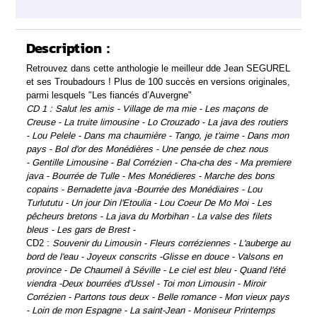
Description :
Retrouvez dans cette anthologie le meilleur dde Jean SEGUREL
et ses Troubadours ! Plus de 100 succès en versions originales,
parmi lesquels "Les fiancés d’Auvergne"
CD 1 : Salut les amis -
Village de ma mie -
Les maçons de
Creuse -
La truite limousine -
Lo Crouzado -
La java des routiers
-
Lou Pelele -
Dans ma chaumière -
Tango, je t'aime -
Dans mon
pays -
Bol d'or des Monédières -
Une pensée de chez nous
-
Gentille Limousine -
Bal Corrézien -
Cha-cha des -
Ma premiere
java -
Bourrée de Tulle -
Mes Monédieres -
Marche des bons
copains -
Bernadette java -
Bourrée des Monédiaires -
Lou
Turlututu -
Un jour Din l'Etoulia -
Lou Coeur De Mo Moi -
Les
pêcheurs bretons -
La java du Morbihan -
La valse des filets
bleus -
Les gars de Brest -
CD2 :
Souvenir du Limousin -
Fleurs corréziennes -
L'auberge au
bord de l'eau -
Joyeux conscrits -
Glisse en douce -
Valsons en
province -
De Chaumeil à Séville -
Le ciel est bleu -
Quand l'été
viendra -
Deux bourrées d'Ussel -
Toi mon Limousin -
Miroir
Corrézien -
Partons tous deux -
Belle romance -
Mon vieux pays
-
Loin de mon Espagne -
La saint-Jean -
Moniseur Printemps