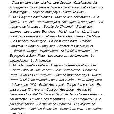
-
C'est un bien vieux clocher -
Lou Coustal -
Charlestons des
Auvergnats -
La cabrette à Jantou -
Twist auvergnat -
Chantons
la montagne -
Tango de mon pays -
Caiffe Te Bian -
CD3 :
Bruyères corréziennes -
Marche des célibataires -
A la
ballade -
La Cati -
Bernadette java -
Nostalgie de son pays -
Les
maçons de la creuse -
Bourée de Chaumeil -
Retour aux
champs -
Les coiffes Blanches -
Ma Limousine -
Un p'tit gars
corrézien -
Fidèle à son village -
Vivent les mariés -
Oh Maria
-
Les fiancés d'Auvergne -
Ca c'est chez nous -
Paradis
Limousin -
Gitane et Limousine -
Chantez les beaux jours
-
L'étoile du berger -
Mignonnette -
Si les filles savaient -
Un
Espagnole à Saint-Flour -
Les amoureux du Limousin -
La
sarrandouna -
La Pradinoise -
CD4 :
Ma castille -
Fête en Alsace -
La fermière et son chat
-
Pierre Laboura -
Ma vézère -
Jolie Corréziènne -
Chaumeil-
Paris -
Avar Dis La Roubiera -
Corrèze mon cher pays -
Riante
Porte du Midi -
Je reviendrai dans ma vallée -
Petite marguerite
-
L'Auvergne 1900 -
Reflet Auvergnat -
Tango des vaches -
En
passant par l'Auvergne -
Coucou l'Auvergne -
Alsace et
Limousin -
Las Mal Caiffado et Scottish de la chèvre -
Retour au
bal musette -
La valse des Issambres -
Si les amoureux -
A la
plus belle saison -
Le moulin de Chaumeil -
Les regrets de
Grand'Mère -
Ohé Les limousins -
Bernadette java -
Les coiffes
blanches -