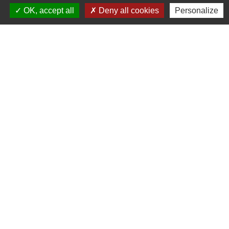
OK, accept all
Deny all cookies
Personalize
ADRESSE :
BOULEVARD STUDIO
BP 26
03410 DOMERAT
TÉLÉPHONE :
04 70 29 12 59
MENTIONS LÉGALES
CGV
COOKIES