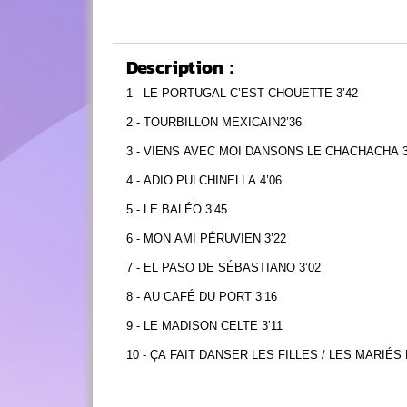
Description :
1 - LE PORTUGAL C’EST CHOUETTE 3’42
2 - TOURBILLON MEXICAIN2’36
3 - VIENS AVEC MOI DANSONS LE CHACHACHA 3
4 - ADIO PULCHINELLA 4’06
5 - LE BALÉO 3’45
6 - MON AMI PÉRUVIEN 3’22
7 - EL PASO DE SÉBASTIANO 3’02
8 - AU CAFÉ DU PORT 3’16
9 - LE MADISON CELTE 3’11
10 - ÇA FAIT DANSER LES FILLES / LES MARIÉ