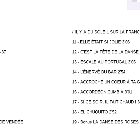
/ IL Y A DU SOLEIL SUR LA FRANC
11 - ELLE ÉTAIT SI JOLIE 3’03
’37
12 - C’EST LA FÊTE DE LA DANSE 
13 - ESCALE AU PORTUGAL 3’05
14 - L’ÉNERVÉ DU BAR 2’54
15 - ACCROCHE UN COEUR À TA G
16 - ACCORDÉON CUMBIA 3’01
17 - SI CE SOIR, IL FAIT CHAUD ! 3
18 - EL CHUQUITO 2’52
S DE VENDÉE
19 - Bonus LA DANSE DES ROSES 