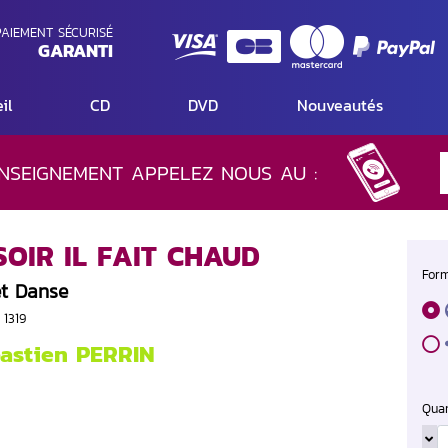
AIEMENT SÉCURISÉ
GARANTI
il
CD
DVD
Nouveautés
NSEIGNEMENT APPELEZ NOUS AU :
 SOIR IL FAIT CHAUD
Form
et Danse
 1319
astien PERRIN
Quan