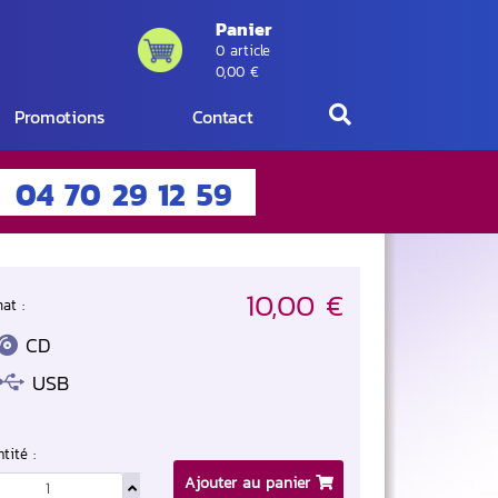
Panier
0 article
0,00 €
Promotions
Contact
04 70 29 12 59
10,00 €
at :
CD
USB
tité :
Ajouter au panier