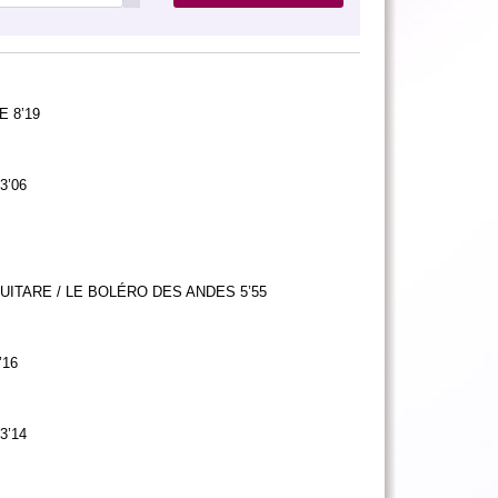
E 8’19
3’06
UITARE / LE BOLÉRO DES ANDES 5’55
’16
3’14