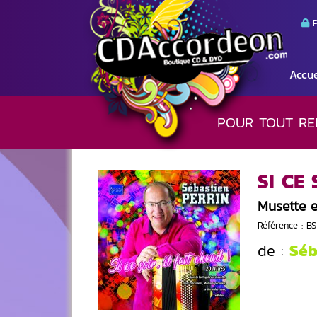
P
Accue
POUR TOUT RE
SI CE
Musette 
Référence : BS
Séb
de :