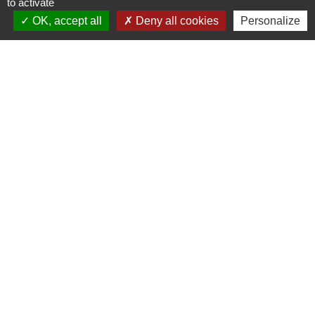
to activate
OK, accept all
Deny all cookies
Personalize
ADRESSE :
BOULEVARD STUDIO
BP 26
03410 DOMERAT
TÉLÉPHONE :
04 70 29 12 59
MENTIONS LÉGALES
CGV
COOKIES