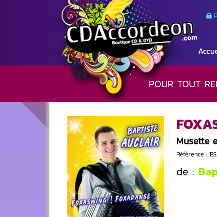
P
Accue
POUR TOUT RE
FOXAS
Musette 
Référence : B
Bap
de :