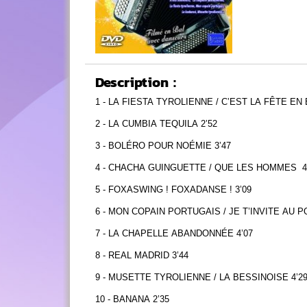
Description :
1 - LA FIESTA TYROLIENNE / C’EST LA FÊTE EN 
2 - LA CUMBIA TEQUILA 2’52
3 - BOLÉRO POUR NOÉMIE 3’47
4 - CHACHA GUINGUETTE / QUE LES HOMMES 4
5 - FOXASWING ! FOXADANSE ! 3’09
6 - MON COPAIN PORTUGAIS / JE T’INVITE AU P
7 - LA CHAPELLE ABANDONNÉE 4’07
8 - REAL MADRID 3’44
9 - MUSETTE TYROLIENNE / LA BESSINOISE 4’2
10 - BANANA 2’35