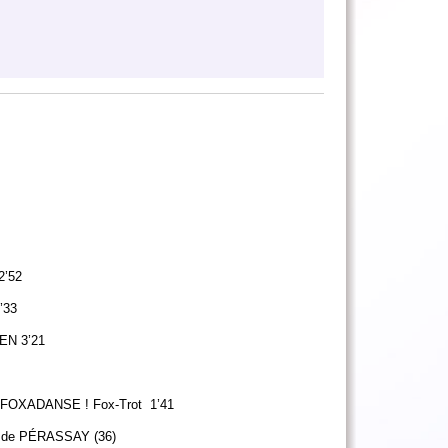
’52
’33
EN 3’21
! FOXADANSE ! Fox-Trot 1’41
tes de PÉRASSAY (36)