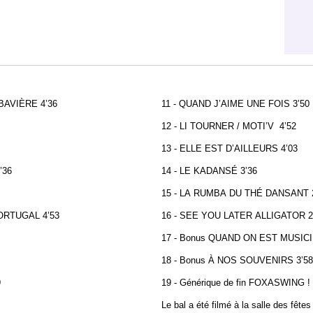
BAVIÈRE 4’36
11 - QUAND J’AIME UNE FOIS 3’50
12 - LI TOURNER / MOTI’V 4’52
13 - ELLE EST D’AILLEURS 4’03
’36
14 - LE KADANSÉ 3’36
15 - LA RUMBA DU THÉ DANSANT 2
ORTUGAL 4’53
16 - SEE YOU LATER ALLIGATOR 2
17 - Bonus QUAND ON EST MUSICI
18 - Bonus À NOS SOUVENIRS 3’58
9
19 - Générique de fin FOXASWING 
Le bal a été filmé à la salle des fê