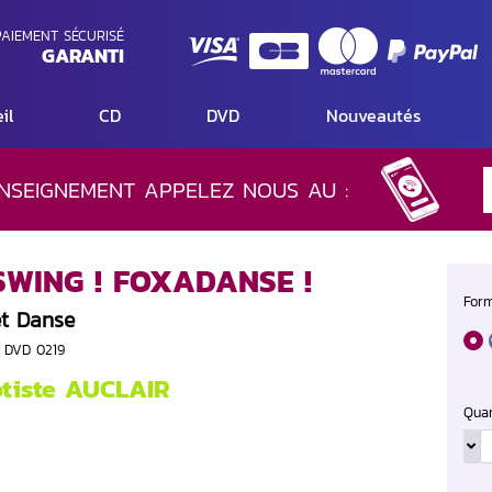
AIEMENT SÉCURISÉ
GARANTI
il
CD
DVD
Nouveautés
NSEIGNEMENT APPELEZ NOUS AU :
WING ! FOXADANSE !
Form
et Danse
S DVD 0219
tiste AUCLAIR
Quan