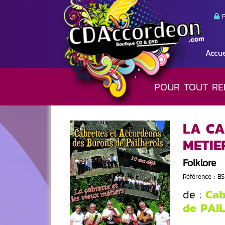
P
Accue
POUR TOUT RE
LA CA
METIE
Folklore
Référence : B
Cabr
de :
de PAI