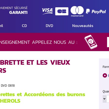
AIEMENT SÉCURISÉ
GARANTI
il
CD
DVD
Nouveautés
NSEIGNEMENT APPELEZ NOUS AU :
BRETTE ET LES VIEUX
Form
RS
S DVD 0818
Quan
ettes et Accordéons des burons
LHEROLS