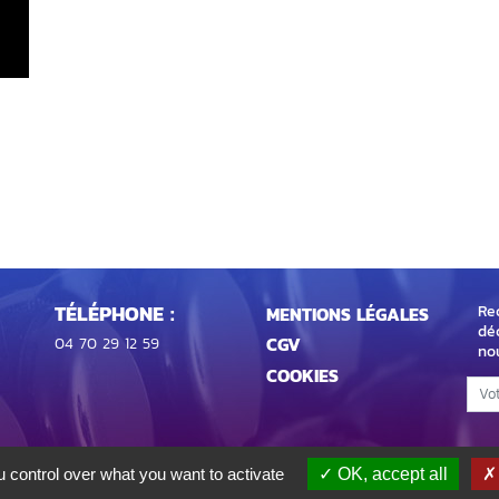
TÉLÉPHONE :
Rec
MENTIONS LÉGALES
dé
CGV
04 70 29 12 59
no
COOKIES
 control over what you want to activate
OK, accept all
Réalisation