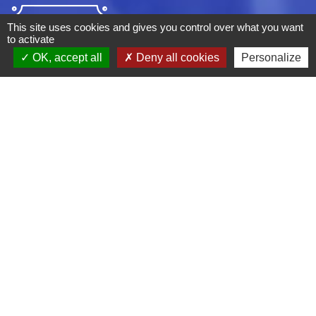
This site uses cookies and gives you control over what you want
to activate
OK, accept all
Deny all cookies
Personalize
ADRESSE :
BOULEVARD STUDIO
BP 26
03410 DOMERAT
TÉLÉPHONE :
04 70 29 12 59
MENTIONS LÉGALES
CGV