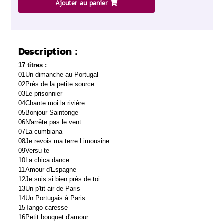
Ajouter au panier
Description :
17 titres :
01
Un dimanche au Portugal
02
Près de la petite source
03
Le prisonnier
04
Chante moi la rivière
05
Bonjour Saintonge
06
N'arrête pas le vent
07
La cumbiana
08
Je revois ma terre Limousine
09
Versu te
10
La chica dance
11
Amour d'Espagne
12
Je suis si bien près de toi
13
Un p'tit air de Paris
14
Un Portugais à Paris
15
Tango caresse
16
Petit bouquet d'amour