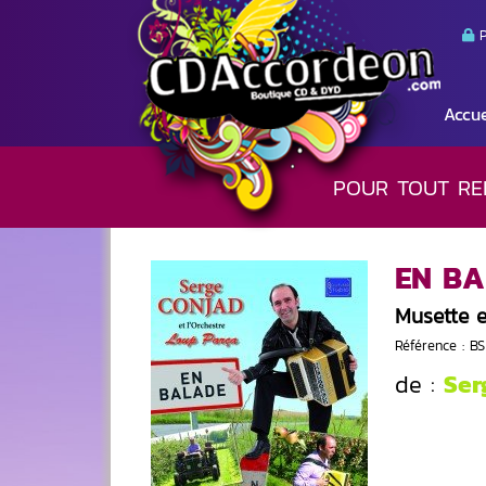
P
Accue
POUR TOUT RE
EN B
Musette 
Référence : B
Ser
de :