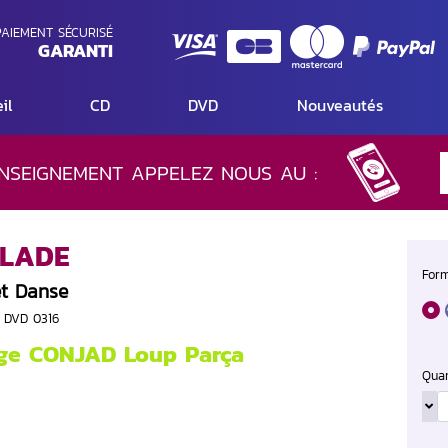
AIEMENT SÉCURISÉ
GARANTI
il
CD
DVD
Nouveautés
NSEIGNEMENT APPELEZ NOUS AU :
ALADE
Form
et Danse
S DVD 0316
ge CONJAD Loup Parça
Quan