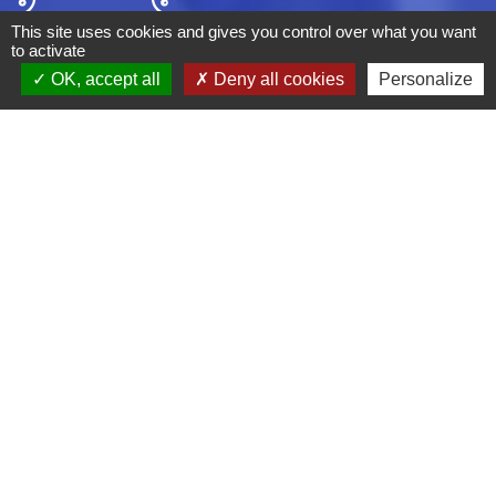
This site uses cookies and gives you control over what you want
to activate
OK, accept all
Deny all cookies
Personalize
ADRESSE :
BOULEVARD STUDIO
BP 26
03410 DOMERAT
TÉLÉPHONE :
04 70 29 12 59
MENTIONS LÉGALES
CGV