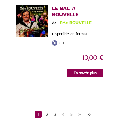
LE BAL A
BOUVELLE
Eric BOUVELLE
de :
Disponible en format :
CD
10,00 €
En savoir plus
1
2
3
4
5
>
>>