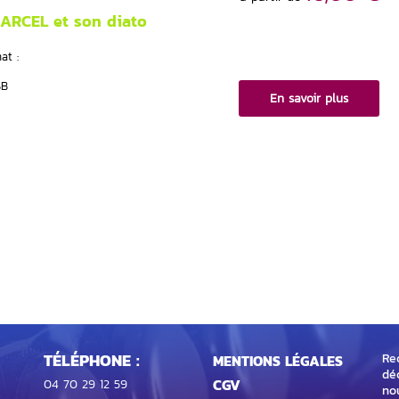
MARCEL et son diato
at :
SB
En savoir plus
TÉLÉPHONE :
Rec
MENTIONS LÉGALES
dé
CGV
04 70 29 12 59
no