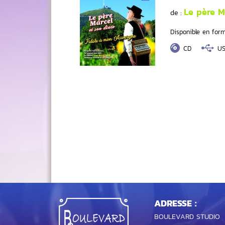
Le père 
de :
Disponible en form
CD
U
ADRESSE :
BOULEVARD STUDIO