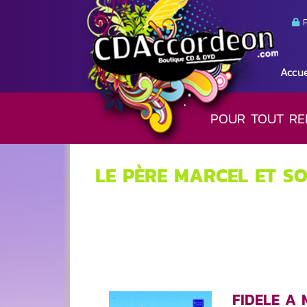
P
Accue
POUR TOUT RE
LE PÈRE MARCEL ET S
FIDELE A