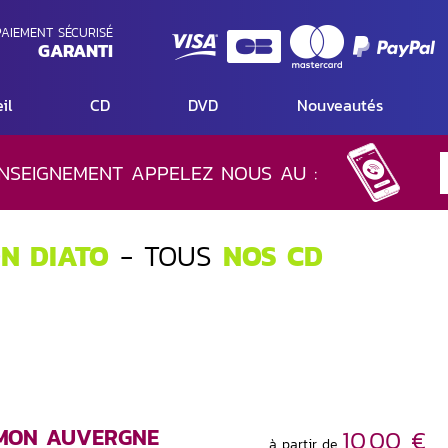
AIEMENT SÉCURISÉ
GARANTI
il
CD
DVD
Nouveautés
NSEIGNEMENT APPELEZ NOUS AU :
ON DIATO
- TOUS
NOS CD
 MON AUVERGNE
10,00 €
à partir de